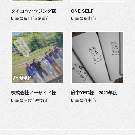
タイコウハウジング様
ONE SELF
広島県福山市/尾道市
広島県福山市
株式会社ノーサイド様
府中YEG様 2021年度
広島県三次市甲奴町
広島県府中市