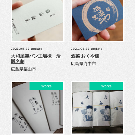
2021.05.27 update
2021.05.27 update
大和屋製パン工場様 活
酒菜 おくや様
版名刺
広島県府中市
広島県福山市