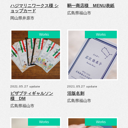
ハジマリニワークス様 シ
鞆一商店様 MENU表紙
ョップカード
広島県福山市
岡山県井原市
2021.05.27 update
2021.05.27 update
ピザプティギャルソン
活版名刺
様 DM
広島県福山市
広島県福山市