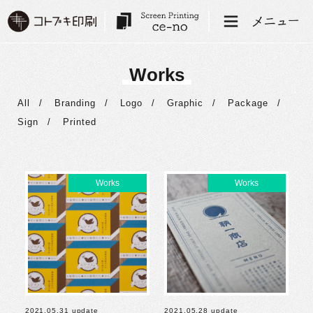
Works
All
Branding
Logo
Graphic
Package
Sign
Printed
2021.05.31 update
2021.05.28 update